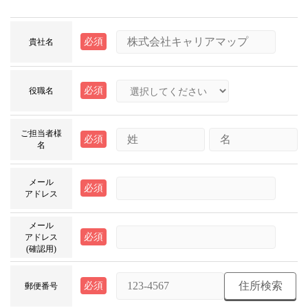
必須
貴社名
必須
役職名
ご担当者様
必須
名
メール
必須
アドレス
メール
必須
アドレス
(確認用)
住所検索
必須
郵便番号